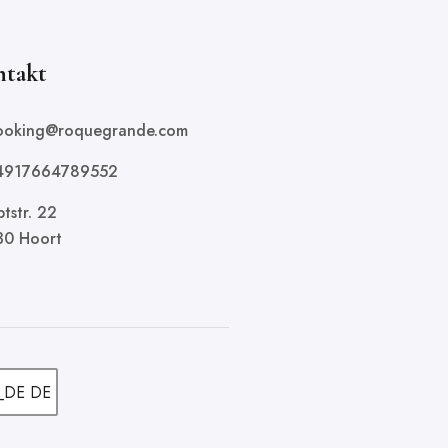
ntakt
booking@roquegrande.com
+4917664789552
tstr. 22
30 Hoort
DE