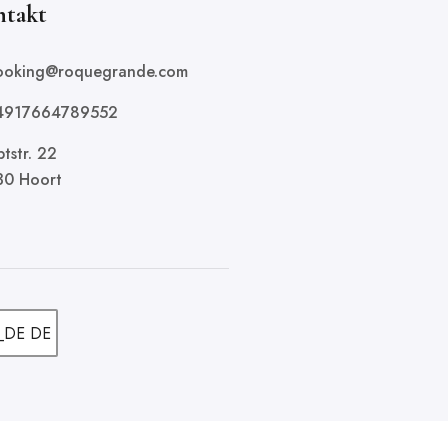
ntakt
booking@roquegrande.com
+4917664789552
tstr. 22
30 Hoort
DE